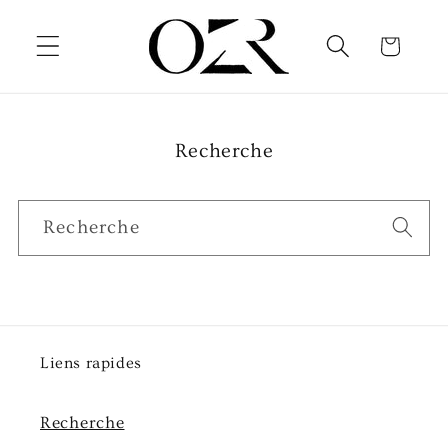
et
passer
Panier
au
contenu
Recherche
Recherche
Liens rapides
Recherche